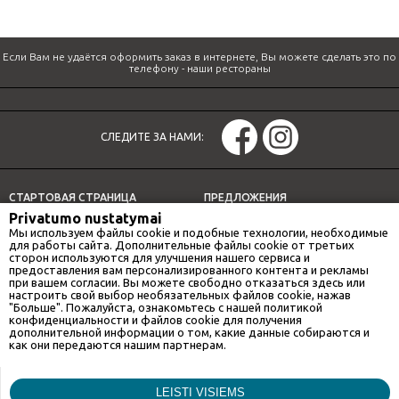
Если Вам не удаётся оформить заказ в интернете, Вы можете сделать это по
телефону -
наши рестораны
СЛЕДИТЕ ЗА НАМИ:
СТАРТОВАЯ СТРАНИЦА
ПРЕДЛОЖЕНИЯ
Privatumo nustatymai
СПЕЦИАЛЬНЫЕ ПРЕДЛОЖЕНИЯ
ДОСТАВКА
Мы используем файлы cookie и подобные технологии, необходимые
НАШИ РЕСТОРАНЫ
ОБЕДЕННОЕ ПРЕДЛОЖЕНИЕ
для работы сайта. Дополнительные файлы cookie от третьих
сторон используются для улучшения нашего сервиса и
ИНФОРМАЦИЯ
предоставления вам персонализированного контента и рекламы
при вашем согласии. Вы можете свободно отказаться здесь или
настроить свой выбор необязательных файлов cookie, нажав
"Больше". Пожалуйста, ознакомьтесь с нашей политикой
конфиденциальности и файлов cookie для получения
НАШИ РЕСТОРАНЫ
дополнительной информации о том, какие данные собираются и
как они передаются нашим партнерам.
GAN BEI CITY
Маркетинг
LEISTI VISIEMS