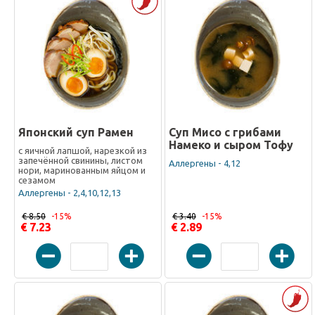
Японский суп Рамен
Суп Мисо с грибами
Намеко и сыром Тофу
с яичной лапшой, нарезкой из
запечённой свинины, листом
Аллергены - 4,12
нори, маринованным яйцом и
сезамом
Аллергены - 2,4,10,12,13
€ 8.50
-15%
€ 3.40
-15%
€ 7.23
€ 2.89