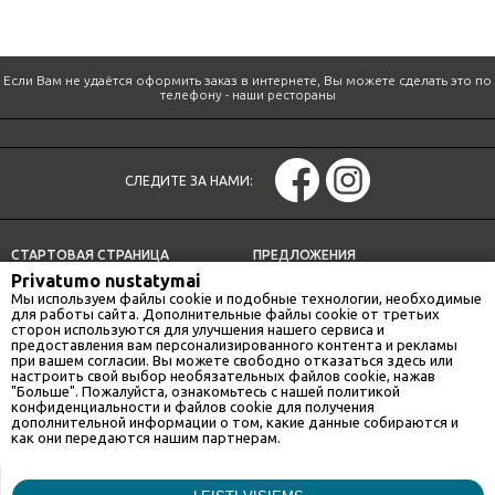
Если Вам не удаётся оформить заказ в интернете, Вы можете сделать это по
телефону -
наши рестораны
СЛЕДИТЕ ЗА НАМИ:
СТАРТОВАЯ СТРАНИЦА
ПРЕДЛОЖЕНИЯ
Privatumo nustatymai
СПЕЦИАЛЬНЫЕ ПРЕДЛОЖЕНИЯ
ДОСТАВКА
Мы используем файлы cookie и подобные технологии, необходимые
НАШИ РЕСТОРАНЫ
ОБЕДЕННОЕ ПРЕДЛОЖЕНИЕ
для работы сайта. Дополнительные файлы cookie от третьих
сторон используются для улучшения нашего сервиса и
ИНФОРМАЦИЯ
предоставления вам персонализированного контента и рекламы
при вашем согласии. Вы можете свободно отказаться здесь или
настроить свой выбор необязательных файлов cookie, нажав
"Больше". Пожалуйста, ознакомьтесь с нашей политикой
конфиденциальности и файлов cookie для получения
НАШИ РЕСТОРАНЫ
дополнительной информации о том, какие данные собираются и
как они передаются нашим партнерам.
GAN BEI CITY
Маркетинг