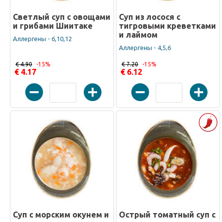
Светлый суп с овощами
Суп из лосося с
и грибами Шиитаке
тигровыми креветками
и лаймом
Аллергены - 6,10,12
Аллергены - 4,5,6
€ 4.90
-15%
€ 7.20
-15%
€ 4.17
€ 6.12
Суп с морским окунем и
Острый томатный суп с