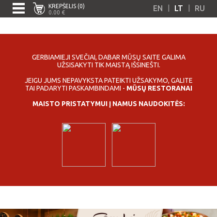
KREPŠELIS (0)
|
|
EN
LT
RU
0.00 €
GERBIAMIEJI SVEČIAI, DABAR MŪSŲ SAITE GALIMA
UŽSISAKYTI TIK MAISTĄ IŠSINEŠTI.
JEIGU JUMS NEPAVYKSTA PATEIKTI UŽSAKYMO, GALITE
TAI PADARYTI PASKAMBINDAMI -
MŪSŲ RESTORANAI
MAISTO PRISTATYMUI Į NAMUS NAUDOKITĖS: