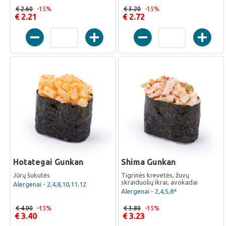
€ 2.60
-15%
€ 3.20
-15%
€ 2.21
€ 2.72
Hotategai Gunkan
Shima Gunkan
Jūrų šukutės
Tigrinės krevetės, žuvų
skraiduolių ikrai, avokadai
Alergenai - 2,4,8,10,11,12
Alergenai - 2,4,5,8*
€ 4.00
-15%
€ 3.80
-15%
€ 3.40
€ 3.23