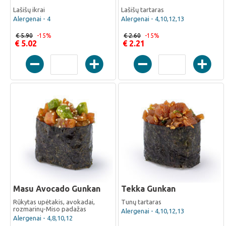
Lašišų ikrai
Lašišų tartaras
Alergenai - 4
Alergenai - 4,10,12,13
€ 5.90
-15%
€ 2.60
-15%
€ 5.02
€ 2.21
Masu Avocado Gunkan
Tekka Gunkan
Rūkytas upėtakis, avokadai,
Tunų tartaras
rozmarinų-Miso padažas
Alergenai - 4,10,12,13
Alergenai - 4,8,10,12