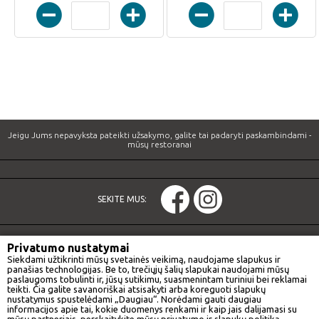
Jeigu Jums nepavyksta pateikti užsakymo, galite tai padaryti paskambindami -
mūsų restoranai
SEKITE MUS:
Privatumo nustatymai
PRADINIS PUSLAPIS
PASIŪLYMAI
Siekdami užtikrinti mūsų svetainės veikimą, naudojame slapukus ir
SPECIALŪS PASIŪLYMAI
MAISTO PRISTATYMAS
panašias technologijas. Be to, trečiųjų šalių slapukai naudojami mūsų
paslaugoms tobulinti ir, jūsų sutikimu, suasmenintam turiniui bei reklamai
MŪSŲ RESTORANAI
PIETŲ PASIŪLYMAS
teikti. Čia galite savanoriškai atsisakyti arba koreguoti slapukų
INFORMACIJA
nustatymus spustelėdami „Daugiau“. Norėdami gauti daugiau
informacijos apie tai, kokie duomenys renkami ir kaip jais dalijamasi su