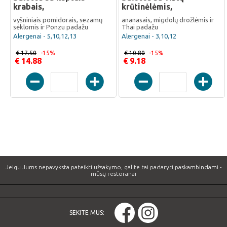
krabais,
krūtinėlėmis,
vyšniniais pomidorais, sezamų
ananasais, migdolų drožlėmis ir
sėklomis ir Ponzu padažu
Thai padažu
Alergenai - 5,10,12,13
Alergenai - 3,10,12
€ 17.50
-15%
€ 10.80
-15%
€ 14.88
€ 9.18
Jeigu Jums nepavyksta pateikti užsakymo, galite tai padaryti paskambindami -
mūsų restoranai
SEKITE MUS: