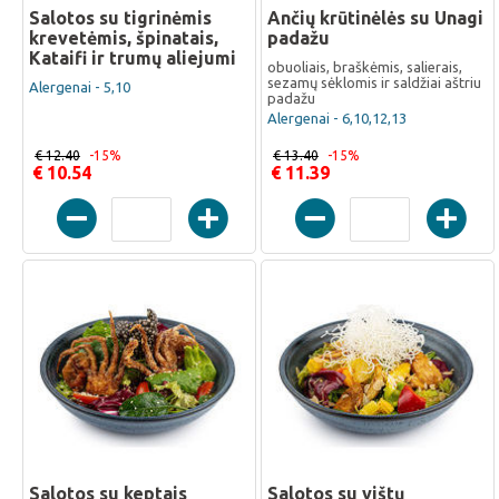
Salotos su tigrinėmis
Ančių krūtinėlės su Unagi
krevetėmis, špinatais,
padažu
Kataifi ir trumų aliejumi
obuoliais, braškėmis, salierais,
sezamų sėklomis ir saldžiai aštriu
Alergenai - 5,10
padažu
Alergenai - 6,10,12,13
€ 12.40
-15%
€ 13.40
-15%
€ 10.54
€ 11.39
Salotos su keptais
Salotos su vištų