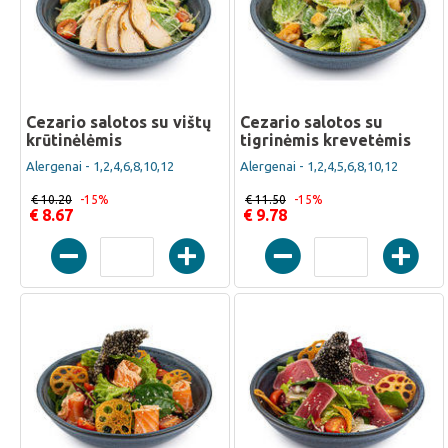
Cezario salotos su vištų
Cezario salotos su
krūtinėlėmis
tigrinėmis krevetėmis
Alergenai - 1,2,4,6,8,10,12
Alergenai - 1,2,4,5,6,8,10,12
€ 10.20
-15%
€ 11.50
-15%
€ 8.67
€ 9.78