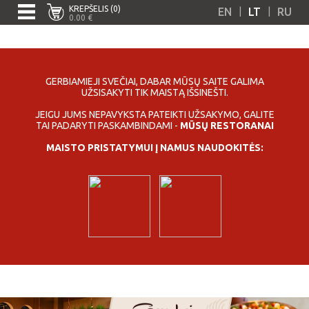
KREPŠELIS (0)
|
|
EN
LT
RU
0.00 €
GERBIAMIEJI SVEČIAI, DABAR MŪSŲ SAITE GALIMA
UŽSISAKYTI TIK MAISTĄ IŠSINEŠTI.
JEIGU JUMS NEPAVYKSTA PATEIKTI UŽSAKYMO, GALITE
TAI PADARYTI PASKAMBINDAMI -
MŪSŲ RESTORANAI
MAISTO PRISTATYMUI Į NAMUS NAUDOKITĖS: