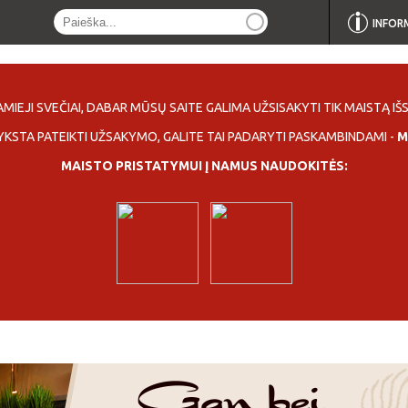
INFOR
MIEJI SVEČIAI, DABAR MŪSŲ SAITE GALIMA UŽSISAKYTI TIK MAISTĄ IŠS
YKSTA PATEIKTI UŽSAKYMO, GALITE TAI PADARYTI PASKAMBINDAMI -
M
MAISTO PRISTATYMUI Į NAMUS NAUDOKITĖS: