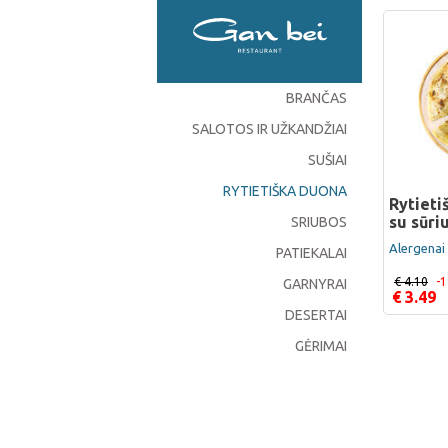
BRANČAS
SALOTOS IR UŽKANDŽIAI
SUŠIAI
RYTIETIŠKA DUONA
Rytieti
su sūri
SRIUBOS
Alergenai 
PATIEKALAI
€ 4.10
-
GARNYRAI
€ 3.49
DESERTAI
GĖRIMAI