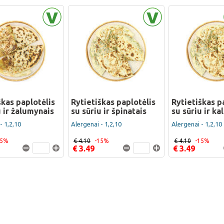
škas paplotėlis
Rytietiškas paplotėlis
Rytietiškas p
u ir žalumynais
su sūriu ir špinatais
su sūriu ir k
- 1,2,10
Alergenai - 1,2,10
Alergenai - 1,2,10
15%
€ 4.10
-15%
€ 4.10
-15%
€ 3.49
€ 3.49