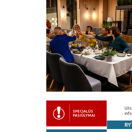
Užsa
SPECIALŪS
info
PASIŪLYMAI
RY