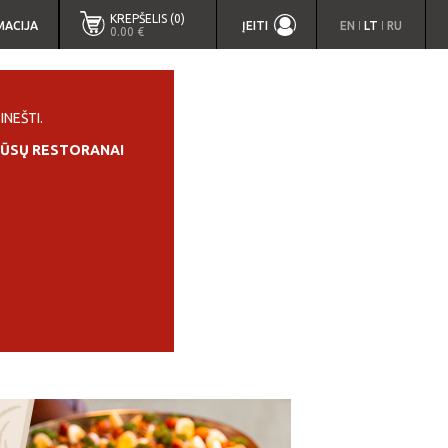
KREPŠELIS (0)
MACIJA
ĮEITI
EN
LT
RU
|
|
0.00 €
INEŠTI.
ŪSŲ RESTORANAI