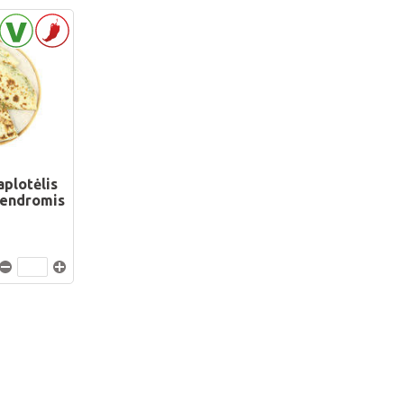
aplotėlis
alendromis